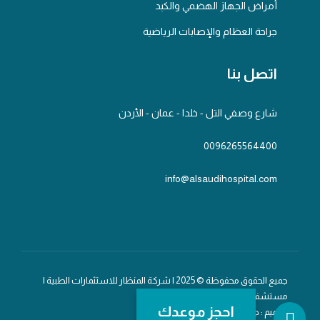
أمراض الجهاز الهضمي والكبد
جراحة العظام والإصابات الرياضية
اتصل بنا
شارع وصفي التل - خلدا - عمان - الأردن
0096265564400
info@alsaudihospital.com
جميع الحقوق محفوظة © 2025 | شركة المنظار للاستثمارات الطبية |
مستشفى السعودي
احجز موعدك
تصميم : جلف تك