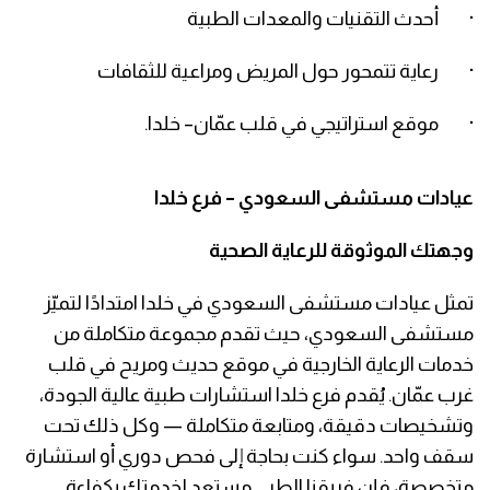
· أحدث التقنيات والمعدات الطبية
· رعاية تتمحور حول المريض ومراعية للثقافات
· موقع استراتيجي في قلب عمّان– خلدا.
عيادات مستشفى السعودي – فرع خلدا
وجهتك الموثوقة للرعاية الصحية
تمثل عيادات مستشفى السعودي في خلدا امتدادًا لتميّز
مستشفى السعودي، حيث تقدم مجموعة متكاملة من
خدمات الرعاية الخارجية في موقع حديث ومريح في قلب
غرب عمّان. يُقدم فرع خلدا استشارات طبية عالية الجودة،
وتشخيصات دقيقة، ومتابعة متكاملة — وكل ذلك تحت
سقف واحد. سواء كنت بحاجة إلى فحص دوري أو استشارة
متخصصة، فإن فريقنا الطبي مستعد لخدمتك بكفاءة