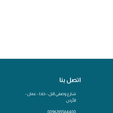
اتصل بنا
شارع وصفي التل - خلدا - عمان -
الأردن
0096265564400