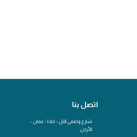
اتصل بنا
شارع وصفي التل - خلدا - عمان -
الأردن