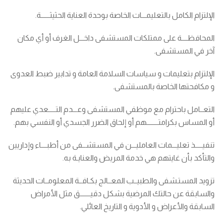
الإلتزام الكامل بالتعليمـــات الخاصة بوحدة العناية الحثيثــــــة.
المحافظــــة على ممتلكات المستشفى داخـــل الغرف أو أي مكان
آخر في المستشفى.
الإلتزام بتعليمات و سياسات السلامة العامة و تدابير ضبط العدوى
و مكافحتها الخاصة بالمستشفى.
التعــامل باحترام مع موظفي المستشفى وعـــدم التـــــعدي عليهم
أو المساس بكرامتــــــــهم أو إلحاق الضرر الجسدي أو النفسي بهم.
تنفيـــــذ تعليـــمات العامليـــن في المستشــفى من أطبــــاء وإداريين
والتأكد بأن غايتهم هي خدمة المريض والعنايـة به.
تزويد المستـشفى والطبيــب المعــالج بكـافــة المعلومــات الحديثة
والسابقة عن حالتك المرضية بشكل دقيـــــــق مثل الأمراض
السابقة والأعراض و الأدوية و التاريخ العائلي.