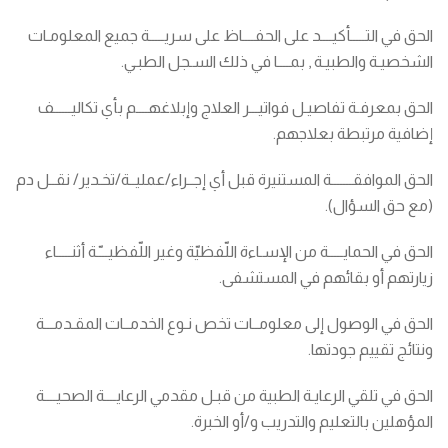
الحق في التـــــأكيــــد على الحفــــاظ على سريـــــة جميع المعلومـات
الشخصيـة والطبيـة , بمــــا في ذلك السـجل الطبـي.
الحق بمعرفـة تفاصيـل فواتيـــر العلاج وإبلاغهــــم بأي تكاليــــــف
إضافية مرتبطة بعلاجهم.
الحق الموافقـــــــة المستنيرة قبل أي إجــراء/عمليــة/تخـدير/ نقــل دم
(مع حق السؤال).
الحق في الحمايـــــة من الإسـاءة اللّفظيّة وغير اللّفظيـــّـة أثنـــــاء
زيارتهم أو بقائهم في المستشفى.
الحق في الوصول إلى معلومــات تخص نـوع الخدمــات المقـدمـــة
ونتائج تقييم جودتها.
الحق في تلقي الرعايـة الطبية من قبـل مقدمي الرعايــــة الصحيــــة
المؤهلين بالتعليم والتدريب و/أو الخبرة.