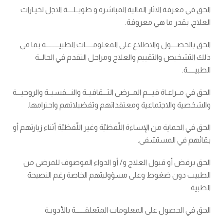
الحق في معرفة الاثار المالية المباشرة و طويــلــــة الاجل لخيـارات
العلاج, بقدر ما هي معروفة.
الحق بالحصــــول والاطلاع على المعلومـــــات الطبيـــــــــة بما في
ذلك التشخيص والتقييم والعلاج ومراحل التقدم في الحالــة
الطبيـــــة.
الحق في مــراعـاة قيـــم المــرضى الثـــقافيــة والنـــفسيــة والروحيـــة
والشخصية والاجتماعية ومعتقداتهم وتفضيلاتهم واحترامها.
الحق في الحماية من الإساءة اللّفظيّة وغير اللّفظيّة أثناء زيارتهم أو
بقائهم في المستشفى.
الحق برفض أو قبول العلاج و/ أو الدواء الموصوف للمرضى من
الطبيب دون ضغوط وعلى مسؤوليتهم الخاصة رغم النصيحة
الطبية.
الحق في الحصول على المعلومات المتعلقــــــة بالأدويـة