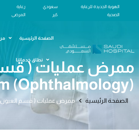
الهوية الجديدة للرعاية
سعودي
رعاية
الصحية
كير
المرضى
الصفحة الرئيسية
مرا
نطاق خدماتنا
m (Ophthalmology)
الصفحة الرئيسية
ممرض عمليات ( قسم العيون ) / ered Nurse – Operating Room (Ophthalmology
;