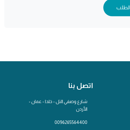
الطلب
اتصل بنا
شارع وصفي التل - خلدا - عمان -
الأردن
0096265564400