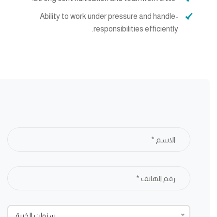
-Ability to work under pressure and handle
responsibilities efficiently.
سنوات الخبرة