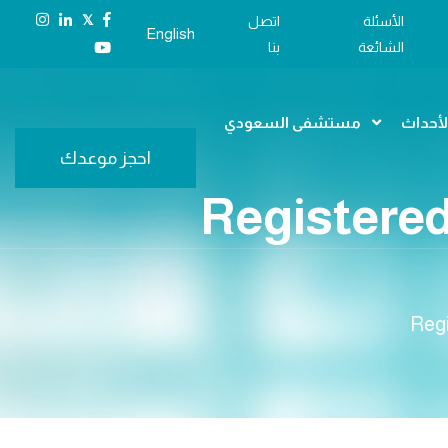
𝕏
الأسئلة
اتصل
English
الشائعة
بنا
الأحداث
مستشفى السعودي
احجز موعدك
يون ) / Registered Nurse –