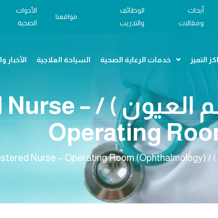
أبحاث
الوظائف
الأدوات
مواقعنا
ومقالات
والتدريب
الصحية
كز التميز
خدمات الرعاية الصحية
السياحة العلاجية
الأخبار و
ممرض عمليات ( قسم الع
Operating Roo
Regist)