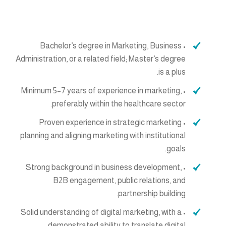
• Bachelor’s degree in Marketing, Business
Administration, or a related field; Master’s degree
is a plus.
• Minimum 5–7 years of experience in marketing,
preferably within the healthcare sector.
• Proven experience in strategic marketing
planning and aligning marketing with institutional
goals.
• Strong background in business development,
B2B engagement, public relations, and
partnership building.
• Solid understanding of digital marketing, with a
demonstrated ability to translate digital