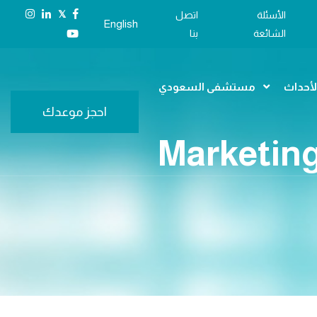
𝕏
الأسئلة
اتصل
English
الشائعة
بنا
الأحداث
مستشفى السعودي
احجز موعدك
Marketing & Business