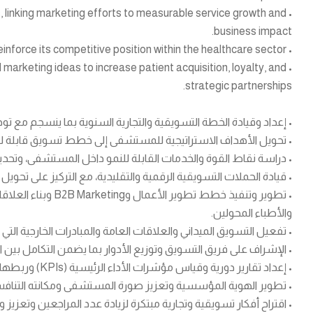
, linking marketing efforts to measurable service growth and
business impact.
• Enhance the hospital’s brand identity and reinforce its competitive position within the healthcare sector.
arketing ideas to increase patient acquisition, loyalty, and
strategic partnerships.
• إعداد وقيادة الخطة التسويقية والتجارية السنوية بما ينسجم مع تو
• تحويل الأهداف الاستراتيجية للمستشفى إلى خطط تسويق قابلة للتن
• دراسة نقاط القوة والخدمات القابلة للنمو داخل المستشفى، وتحديد
• قيادة الحملات التسويقية الرقمية والتقليدية، مع التركيز على تح
• تطوير وتنفيذ خطط تط
والأطباء المحولين.
• تفعيل التسويق الميداني والعلاقات العامة والمبادرات الخارجية
• الإشراف على فريق التسويق وتوزيع الأدوار بما يضمن التكامل بين الد
• إعداد تقارير دورية وقياس مؤشرات الأداء الرئيسية (KPIs) وربطها بالنمو الفعلي في الخدمات والمراجعين.
• تطوير الهوية المؤسسية وتعزيز صورة المستشفى ومكانته التناف
• اقتراح أفكار تسويقية وتجارية مبتكرة لزيادة عدد المراجعين وتعزيز