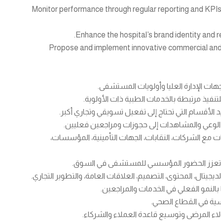
• Monitor performance through regular reporting and KPIs
• Propose and implement innovative commercial and m
جهات الإدارة العليا وأولويات المستشفى.
فيذ مرتبطة بالخدمات الطبية ذات الأولوية.
 الأقسام التي تحتاج إلى تفعيل تسويقي وتجاري أكبر.
ويل الوعي والمشاهدات إلى حجوزات ومراجعين فعليين.
وير الأعمال وB2B Marketing وبناء العلاقات مع الشركات، النقابات، الجهات التأمينية، المؤسسات،
 التي تعزز الحضور المؤسسي للمستشفى في السوق.
يجيتال، المحتوى، التصميم، العلاقات العامة، والتطوير التجاري.
سية في القطاع الصحي.
 ولاء المرضى وتوسيع قاعدة العملاء والشركاء.